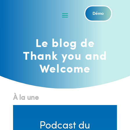
Démo
Le blog de
Thank you and
Welcome
À la une
Podcast du